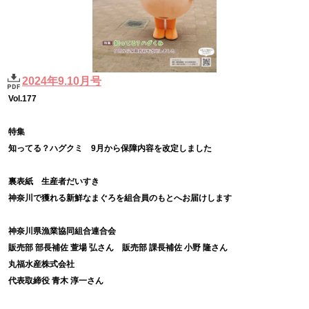
2024年9.10月号
Vol.177
特集
知ってる？ハグクミ 9月から保障内容を改定しました
裏表紙 生産者だいすき
神奈川で獲れる新鮮なまぐろを組合員のもとへお届けします
神奈川県漁業協同組合連合会
販売部 部長補佐 萱場 弘さん 販売部 課長補佐 小野 隆さん
丸福水産株式会社
代表取締役 青木 淳一さん