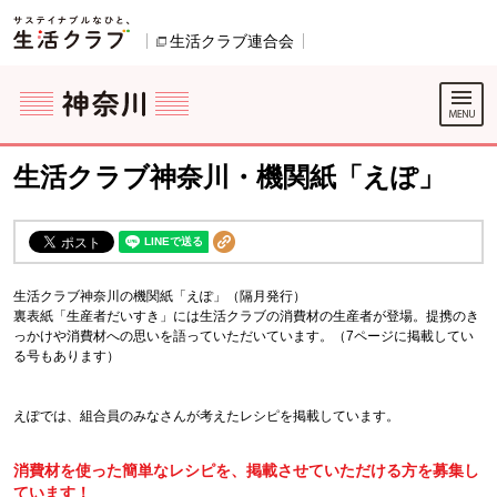
本文へジャンプする。
ページの先頭です。
生活クラブ連合会
別のウィンドウで開きます。
ここからサイト内共通メニューです。
サイト内共通メニューをスキップする
サイト内共通メニューここまで。
生活クラブ神奈川・機関紙「えぽ」
生活クラブ神奈川の機関紙「えぽ」（隔月発行）
裏表紙「生産者だいすき」には生活クラブの消費材の生産者が登場。提携のき
っかけや消費材への思いを語っていただいています。（7ページに掲載してい
る号もあります）
えぽでは、組合員のみなさんが考えたレシピを掲載しています。
消費材を使った簡単なレシピを、掲載させていただける方を募集し
ています！