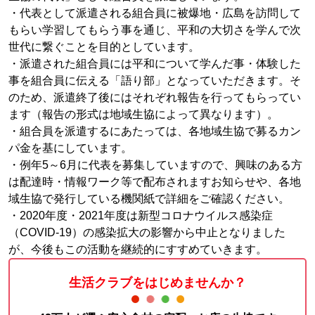
・代表として派遣される組合員に被爆地・広島を訪問して
もらい学習してもらう事を通じ、平和の大切さを学んで次
世代に繋ぐことを目的としています。
・派遣された組合員には平和について学んだ事・体験した
事を組合員に伝える「語り部」となっていただきます。そ
のため、派遣終了後にはそれぞれ報告を行ってもらってい
ます（報告の形式は地域生協によって異なります）。
・組合員を派遣するにあたっては、各地域生協で募るカン
パ金を基にしています。
・例年5～6月に代表を募集していますので、興味のある方
は配達時・情報ワーク等で配布されますお知らせや、各地
域生協で発行している機関紙で詳細をご確認ください。
・2020年度・2021年度は新型コロナウイルス感染症
（COVID-19）の感染拡大の影響から中止となりました
が、今後もこの活動を継続的にすすめていきます。
生活クラブをはじめませんか？