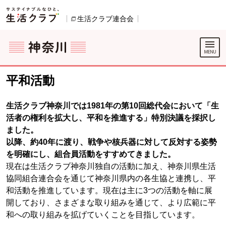
本文へジャンプする。
ページの先頭です。
生活クラブ連合会
別のウィンドウで開きます。
ここからサイト内共通メニューです。
サイト内共通メニューをスキップする
サイト内共通メニューここまで。
ここから現在位置です。
平和活動
生活クラブ神奈川では1981年の第10回総代会において「生
活者の権利を拡大し、平和を推進する」特別決議を採択し
ました。
以降、約40年に渡り、戦争や核兵器に対して反対する姿勢
を明確にし、組合員活動をすすめてきました。
現在は生活クラブ神奈川独自の活動に加え、神奈川県生活
協同組合連合会を通じて神奈川県内の各生協と連携し、平
和活動を推進しています。現在は主に3つの活動を軸に展
開しており、さまざまな取り組みを通じて、より広範に平
和への取り組みを拡げていくことを目指しています。