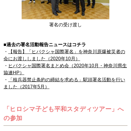
署名の受け渡し
■過去の署名活動報告ニュースはコチラ
・
【報告】「ヒバクシャ国際署名」を神奈川原爆被災者の
会にお渡ししました（2020年10月）
・
ヒバクシャ国際署名まとめ会（2020年10月・神奈川県生
協連HP）
・
「核兵器禁止条約の締結を求める」駅頭署名活動を行い
ました（2017年5月）
「ヒロシマ子ども平和スタディツアー」へ
の参加