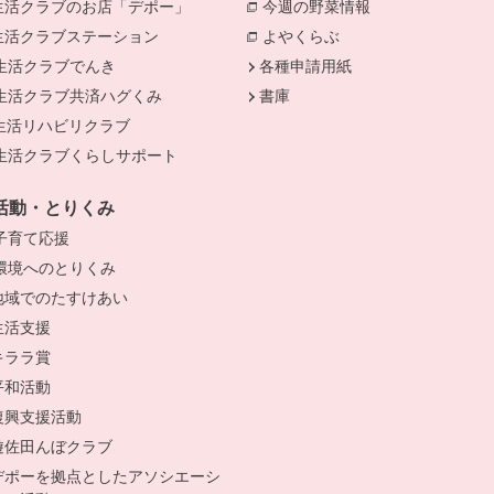
生活クラブのお店「デポー」
今週の野菜情報
別のウィンドウで
生活クラブステーション
よやくらぶ
別のウィンドウで開き
きます。
生活クラブでんき
別のウィンドウで開きます。
各種申請用紙
生活クラブ共済ハグくみ
別のウィンドウで開きます。
書庫
生活リハビリクラブ
生活クラブくらしサポート
別のウィンドウで開きます。
活動・とりくみ
子育て応援
別のウィンドウで開きます。
環境へのとりくみ
別のウィンドウで開きます。
地域でのたすけあい
生活支援
キララ賞
平和活動
復興支援活動
遊佐田んぼクラブ
デポーを拠点としたアソシエーシ