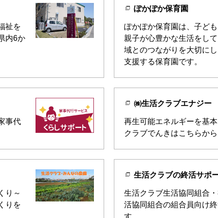
ぽかぽか保育園
福祉を
ぽかぽか保育園は、子ども
県内6か
親子が心豊かな生活をして
域とのつながりを大切にし
支援する保育園です。
㈱生活クラブエナジー
家事代
再生可能エネルギーを基本
クラブでんきはこちらから
生活クラブの終活サポ
くり～
生活クラブ生活協同組合・
くりを
活協同組合の組合員向け終
す。