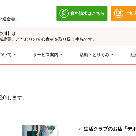
資料請求はこちら
ご加
別のウィンドウで開きます
ブ連合会
別のウィンドウで開きます。
奈川】は
別のウィンドウで開
別のウィンドウで開
減農薬、こだわりの安心食材を取り扱う生協です。
ィンドウで開きます
別のウィンドウで開
ついて
サービス案内
活動・とりくみ
組
紹介します。
生活クラブのお店「デ