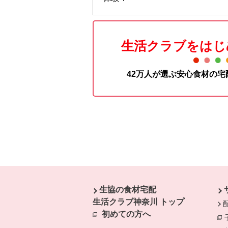
生活クラブをはじ
42万人が選ぶ安心食材の
本文ここまで。
ここから共通フッターメニューです。
生協の食材宅配
生活クラブ神奈川 トップ
初めての方へ