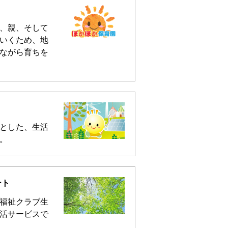
、親、そして
いくため、地
ながら育ちを
とした、生活
。
ート
福祉クラブ生
活サービスで