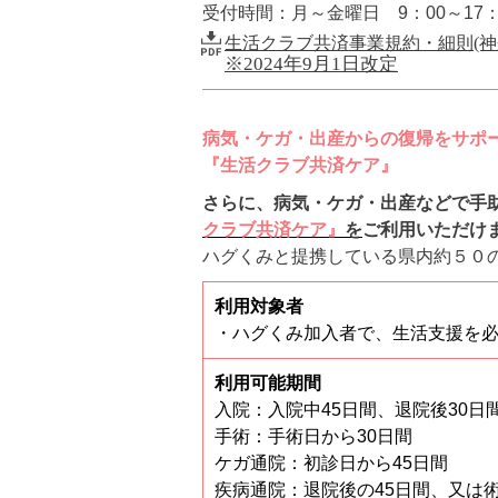
受付時間：月～金曜日
9
：
00
～
17
生活クラブ共済事業規約・細則(神
※2024年9月1日改定
病気・ケガ・出産からの復帰をサポ
『生活クラブ共済ケア』
さらに、病気・ケガ・出産などで手
クラブ共済ケア』
を
ご利用いただけ
ハグくみと提携している県内約
５０
利用対象者
・ハグくみ加入者で、生活支援を
利用可能期間
入院：⼊院中45⽇間、退院後30⽇
⼿術：⼿術⽇から30⽇間
ケガ通院：初診⽇から45⽇間
疾病通院：退院後の45⽇間、⼜は術