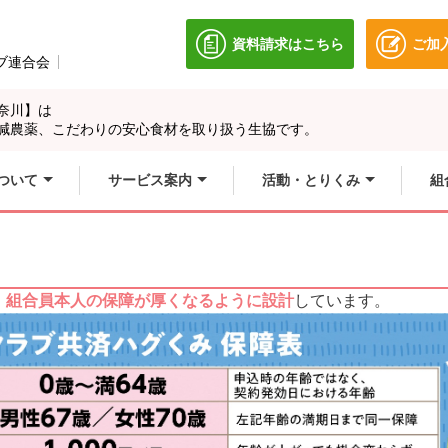
資料請求はこちら
ご加
別のウィンドウで開きます
ブ連合会
別のウィンドウで開きます。
奈川】は
別のウィンドウで開
別のウィンドウで開
減農薬、こだわりの安心食材を取り扱う生協です。
ィンドウで開きます
別のウィンドウで開
ついて
サービス案内
活動・とりくみ
組
、
組合員本人の保障が厚くなるように設計
しています。