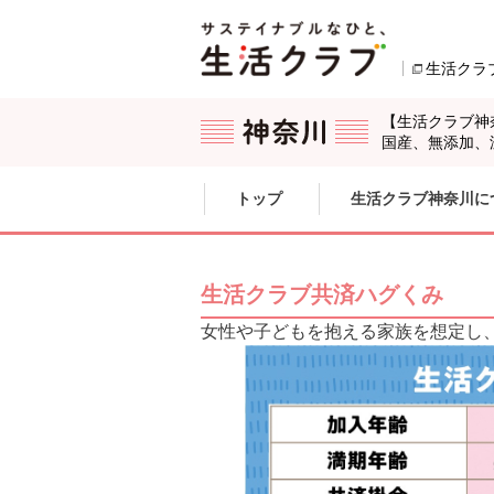
本文へジャンプする。
ページの先頭です。
生活クラ
【生活クラブ神
国産、無添加、
ここからサイト内共通メニューです。
サイト内共通メニューをスキップする
トップ
生活クラブ神奈川に
サイト内共通メニューここまで。
ここから現在位置です。
生活クラブ共済ハグくみ
女性や子どもを抱える家族を想定し