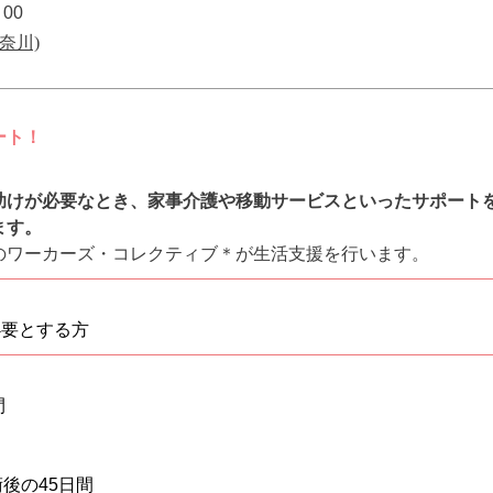
：
00
奈川)
ート！
助けが必要なとき、家事介護や移動サービスといったサポート
ます
。
のワーカーズ・コレクティブ＊が生活支援を行います。
必要とする方
間
後の45⽇間