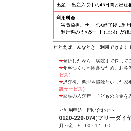
出産： 出産⼊院中の45⽇間と出産後
利用料金
・実費負担。サービス終了後に利
・利用料のうち5千円（上限）が補
たとえばこんなとき、利用できます
❤
骨折したから、病院まで送って
❤
食事つくりが困難なため、お弁
ビス）
❤
退院後、料理や掃除といった家
護サービス）
❤
家族の入院時、子どもの面倒を
＜
利用申込・問い合わせ＞
0120-220-074(
フリーダイヤ
月～金
9
：
00
～
17
：
00