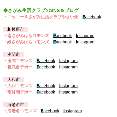
◆さがみ生活クラブのSNS＆ブログ
・ニッコー＆さがみ生活クラブやさい畑
F
acebook
相模原市
・南さがみはらコモンズ
F
acebook
I
nstagram
・緑さがみはらコモンズ
F
acebook
I
nstagram
座間市
・座間コモンズ
F
acebook
I
nstagram
・相武台デポー
F
acebook
I
nstagram
大和市
・大和コモンズ
F
acebook
I
nstagram
・南林間デポー
F
acebook
I
nstagram
海老名市
・海老名コモンズ
F
acebook
I
nstagram