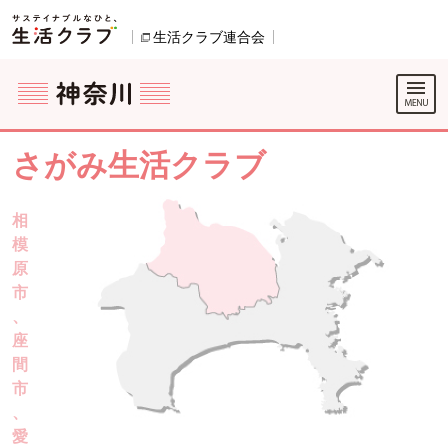
本文へジャンプする。
ページの先頭です。
生活クラブ連合会
別のウィンドウで開きます。
ここからサイト内共通メニューです。
サイト内共通メニューをスキップする
サイト内共通メニューここまで。
ここから現在位置です。
さがみ生活クラブ
相
模
原
市
、
座
間
市
、
愛