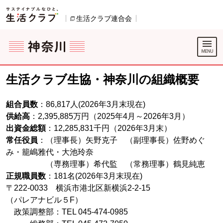
本文へジャンプする。
ページの先頭です。
生活クラブ連合会
別のウィンドウで開きます。
ここからサイト内共通メニューです。
サイト内共通メニューをスキップする
サイト内共通メニューここまで。
ここから現在位置です。
生活クラブ生協・神奈川の組織概要
組合員数
：86,817人(2026年3月末現在)
供給高
：2,395,885万円（2025年4月～2026年3月）
出資金総額
：12,285,831千円（2026年3月末）
常任役員
：（理事長）矢野克子 （副理事長）佐野めぐ
み・籠嶋雅代・大池玲奈
（専務理事）希代監 （常務理事）鶴見純恵
正規職員数
：181
名(2026年3月末現在)
〒222-0033 横浜市港北区新横浜2-2-15
（パレアナビル５F）
政策調整部：TEL 045-474-0985