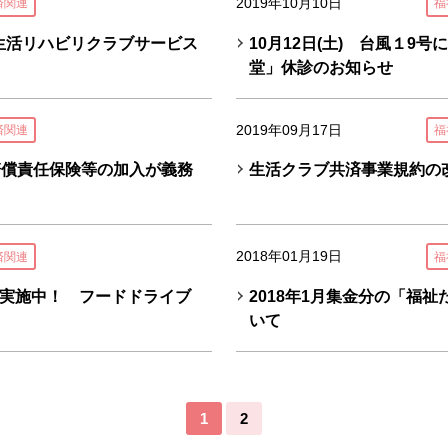
2019年10月10日
済関連
福
る生活リハビリクラブサービス
10月12日(土) 台風１9
堂」休診のお知らせ
2019年09月17日
済関連
福
賠償責任保険等の加入が義務
生活クラブ共済事業規約の
2018年01月19日
済関連
福
実施中！ フードドライブ
2018年1月集金分の「福
いて
1
2