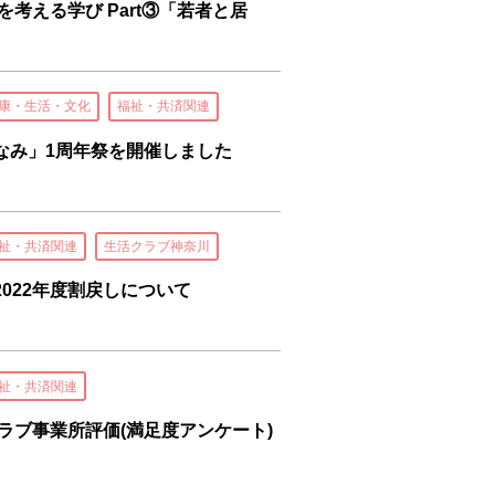
考える学び Part③「若者と居
康・生活・文化
福祉・共済関連
なみ」1周年祭を開催しました
祉・共済関連
生活クラブ神奈川
022年度割戻しについて
祉・共済関連
クラブ事業所評価(満足度アンケート)