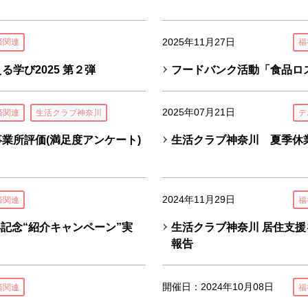
2025年11月27日
済関連
福
学び2025 第２弾
フードバンク活動「食品ロ
2025年07月21日
済関連
生活クラブ神奈川
デ
事業所評価(満足度アンケート)
生活クラブ神奈川 夏季休
2024年11月29日
済関連
福
記念“紹介キャンペーン”実
生活クラブ神奈川 居住支援
報告
開催日：2024年10月08日
済関連
福