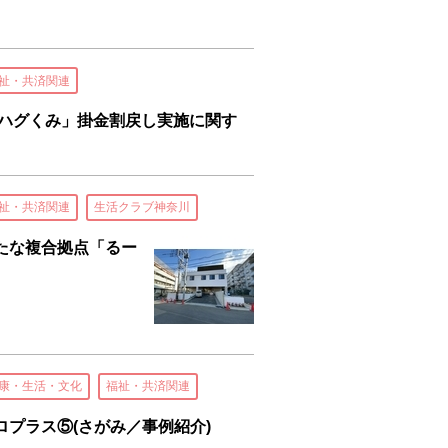
祉・共済関連
「ハグくみ」掛金割戻し実施に関す
祉・共済関連
生活クラブ神奈川
新たな複合拠点「るー
康・生活・文化
福祉・共済関連
プラス⑤(さがみ／事例紹介)