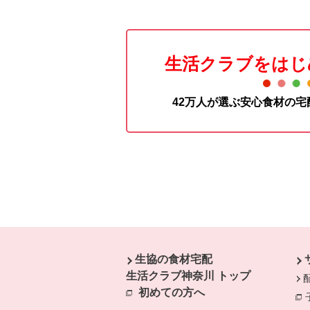
生活クラブをはじ
42万人が選ぶ安心食材の
本文ここまで。
ここから共通フッターメニューです。
生協の食材宅配
生活クラブ神奈川 トップ
初めての方へ