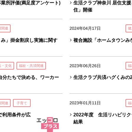
事業所評価(満足度アンケート)
生活クラブ神奈川 居住支援を
住」開催
2024年04月17日
済関連
健
くみ」掛金割戻し実施に関す
複合施設「ホームタウンみ
2023年06月26日
活・文化
福祉・共済関連
福
自分たちで決める、ワーカー
生活クラブ共済ハグくみの2
2023年01月11日
済関連
子育て
福
で利用条件が広
2022年度 生活リハビリ
結果