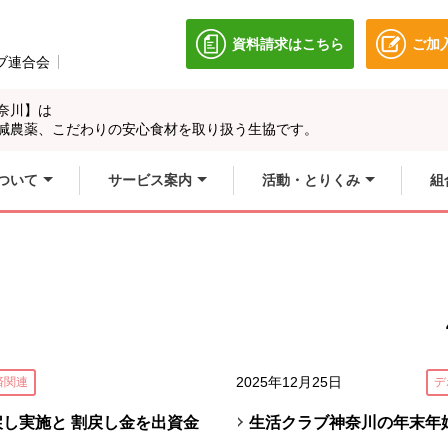
資料請求はこちら
ご加
別のウィンドウで開きます
ブ連合会
別のウィンドウで開きます。
奈川】は
別のウィンドウで開
別のウィンドウで開
減農薬、こだわりの安心食材を取り扱う生協です。
ィンドウで開きます
別のウィンドウで開
ついて
サービス案内
活動・とりくみ
組
2025年12月25日
済関連
デ
戻し実施と 割戻し金を出資金
生活クラブ神奈川の年末年