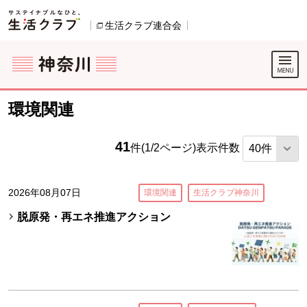
本文へジャンプする。
ページの先頭です。
生活クラブ連合会
別のウィンドウで開きます。
ここからサイト内共通メニューです。
サイト内共通メニューをスキップする
サイト内共通メニューここまで。
環境関連
41
件(1/2ページ)
表示件数
2026年08月07日
環境関連
生活クラブ神奈川
脱原発・再エネ推進アクション