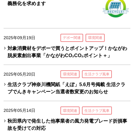
義務化を求めます
2025年09月19日
デポー関連
環境関連
対象消費材をデポーで買うとポイントアップ！かながわ
脱炭素創出事業「かながわCO₂CO₂ポイント＋」
2025年05月20日
環境関連
生活クラブ風車
生活クラブ神奈川機関紙「えぽ」5.6月号掲載 生活クラ
ブでんきキャンペーン当選者数変更のお知らせ
2025年05月14日
環境関連
生活クラブ風車
秋田県内で発生した他事業者の風力発電ブレード折損事
故を受けての対応