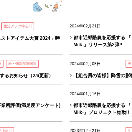
2024年02月21日
生活クラブ神奈川
都市近郊酪農を応援する 「もう
ストアイテム大賞 2024」時
Milk-」リリース第2弾!!
2024年02月05日
連
班・個別配送関連
デ
るお知らせ（2/6更新）
【組合員の皆様】降雪の影
2024年01月16日
事業所評価(満足度アンケート)
都市近郊酪農を応援する 「もう
Milk-」プロジェクト始動!!
2023年12月21日
ブ神奈川
生