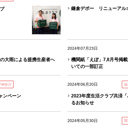
鎌倉デポー リニューアル
プ
2024年07月23日
地方の大雨による提携生産者へ
機関紙「えぽ」7,8月号掲
】
いての一部訂正
2024年06月20日
ブ神奈川
福
稿キャンペーン
2023年度生活クラブ共済
るお知らせ
2024年05月30日
環