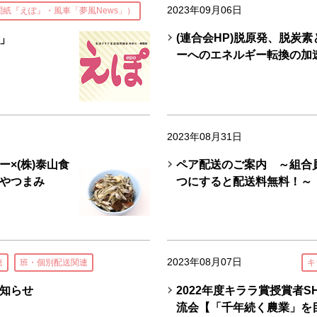
2023年09月06日
関紙『えぽ』・風車「夢風News」）
(連合会HP)脱原発、脱炭
」
ーへのエネルギー転換の加
2023年08月31日
×(株)泰山食
ペア配送のご案内 ～組合
やつまみ
つにすると配送料無料！～
2023年08月07日
連
班・個別配送関連
キ
知らせ
2022年度キララ賞授賞者S
流会【「千年続く農業」を