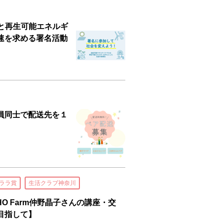
素と再生可能エネルギ
速を求める署名活動
員同士で配送先を１
ララ賞
生活クラブ神奈川
HO Farm仲野晶子さんの講座・交
目指して】