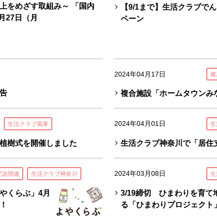
上をめざす取組み～ 「国内
【9/1まで】生活クラブで
月27日（月
ペーン
2024年04月17日
健
告
複合施設「ホームタウンみ
2024年04月01日
生活クラブ風車
生
植樹式を開催しました
生活クラブ神奈川で「居住
2024年03月08日
配送関連
生活クラブ神奈川
生
やくらぶ」4月
3/19締切 ひまわりを育
！
る「ひまわりプロジェクト