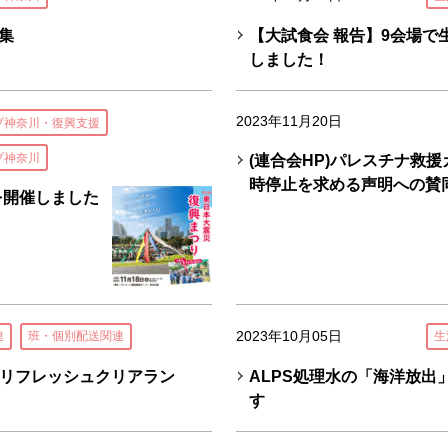
集
【大試食会 報告】9会場で
しました！
2023年11月20日
ブ神奈川・復興支援
ブ神奈川
(連合会HP)パレスチナ救
時停止を求める声明への賛
を開催しました
2023年10月05日
連
班・個別配送関連
生
リフレッシュクリアラン
ALPS処理水の「海洋放出
す