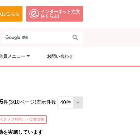
インターネット注文
入はこちら
。
別のウィンドウで開きます。
別のウィンドウで開きます。
(eくらぶ)
きます。
きます。
。
きます。
合員メニュー
お問い合わせ
5
件(3/10ページ)
表示件数
活クラブ神奈川・復興支援
動を実施しています