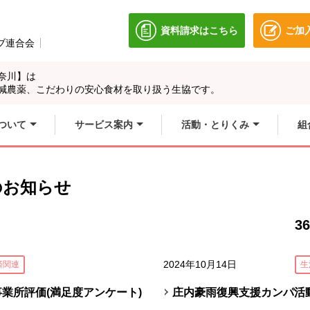
資料請求はこちら
ご加
別のウィンドウで開きます
ブ連合会
別のウィンドウで開きます。
奈川】は
別のウィンドウで開
別のウィンドウで開
減農薬、こだわりの安心食材を取り扱う生協です。
ィンドウで開きます
別のウィンドウで開
ついて
サービス案内
活動・とりくみ
組
のお知らせ
36
2024年10月14日
済関連
生
事業所評価(満足度アンケート)
庄内豪雨復興支援カンパ活