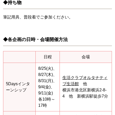
◆持ち物
筆記用具、普段着でご参加ください。
◆各企画の日時・会場開催方法
日程
会場
8/25(火)、
8/27(木)、
生活クラブオルタナティ
8/31(月)、
5Daysインタ
ブ生活館
他
9/4(金)、
ーンシップ
横浜市港北区新横浜2-8-
9/11(金)
4 他 新横浜駅徒歩7分
各10時～
17時