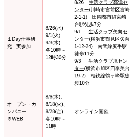
8/26
生活クラブ高津セ
ンター
(川崎市宮前区宮崎
2-1-1) 田園都市線宮崎
台駅徒歩7分
8/26(水)
9/1
生活クラブ矢向セ
9/1(火)
１Day仕事研
ンター
(横浜市鶴見区矢向
9/3(木)
究
実参加
1-12-24) 南武線尻手駅
各10時～
徒歩11分
12時30分
9/3
生活クラブ旭セン
ター
(横浜市旭区四季美台
19-2) 相鉄線鶴ヶ峰駅徒
歩10分
8/6(木)、
オープン・カ
8/18(火)、
ンパニー
8/28(金)
オンライン開催
※WEB
各10時～
11時