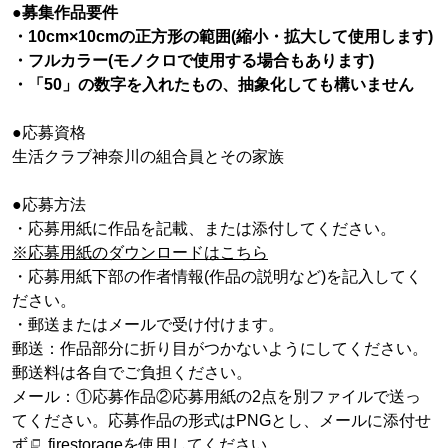
●募集作品要件
・10cm×10cmの正方形の範囲(縮小・拡大して使用します)
・フルカラー(モノクロで使用する場合もあります)
・「50」の数字を入れたもの、抽象化しても構いません
●応募資格
生活クラブ神奈川の組合員とその家族
●応募方法
・応募用紙に作品を記載、または添付してください。
※応募用紙のダウンロードはこちら
・応募用紙下部の作者情報(作品の説明など)を記入してく
ださい。
・郵送またはメールで受け付けます。
郵送：作品部分に折り目がつかないようにしてください。
郵送料は各自でご負担ください。
メール：①応募作品②応募用紙の2点を別ファイルで送っ
てください。応募作品の形式はPNGとし、メールに添付せ
ず
firestorage
を使用してください。