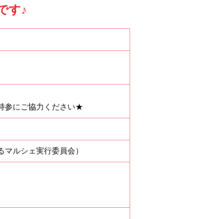
です
♪
持参にご協力ください★
るマルシェ実行委員会）