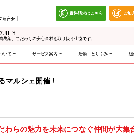
資料請求はこちら
ご加
別のウィンドウで開きます
ブ連合会
別のウィンドウで開きます。
奈川】は
別のウィンドウで開
別のウィンドウで開
減農薬、こだわりの安心食材を取り扱う生協です。
ィンドウで開きます
別のウィンドウで開
ついて
サービス案内
活動・とりくみ
組
るマルシェ開催！
だわらの魅力を未来につなぐ仲間が大集