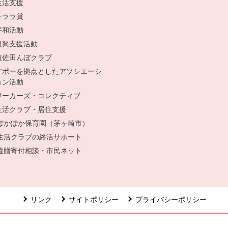
生活支援
キララ賞
平和活動
復興支援活動
遊佐田んぼクラブ
デポーを拠点としたアソシエーシ
ョン活動
ワーカーズ・コレクティブ
生活クラブ・居住支援
ぽかぽか保育園（茅ヶ崎市）
別のウィンドウで開きます。
生活クラブの終活サポート
別のウィンドウで開きます。
遺贈寄付相談・市民ネット
別のウィンドウで開きます。
リンク
サイトポリシー
プライバシーポリシー