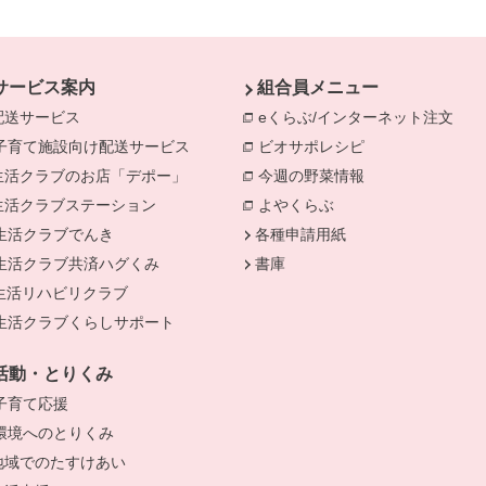
サービス案内
組合員メニュー
配送サービス
eくらぶ/インターネット注文
別の
子育て施設向け配送サービス
別のウィンドウで開きます。
ビオサポレシピ
別のウィンドウで
生活クラブのお店「デポー」
今週の野菜情報
別のウィンドウで
生活クラブステーション
よやくらぶ
別のウィンドウで開き
きます。
生活クラブでんき
別のウィンドウで開きます。
各種申請用紙
生活クラブ共済ハグくみ
別のウィンドウで開きます。
書庫
生活リハビリクラブ
生活クラブくらしサポート
別のウィンドウで開きます。
活動・とりくみ
子育て応援
別のウィンドウで開きます。
環境へのとりくみ
別のウィンドウで開きます。
地域でのたすけあい