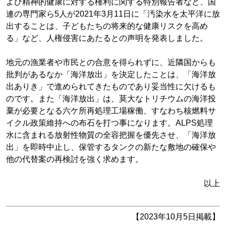
よび精神的健康に対する権利に関する特別報告者など、国
連の専門家ら5人が2021年3月11日に「汚染水を太平洋に放
出することは、子どもたちの将来的な健康リスクを高め
る」など、人権侵害にあたるとの声明を発表しました。
地元の漁業者や市民との合意を得られずに、近隣国からも
批判があるなか「海洋放出」を決定したことは、「海洋放
出ありき」で進められてきたものであり妥当性に欠けるも
のです。また「海洋放出」は、莫大なトリチウムの海洋投
棄が必要となる六ケ所再処理工場稼働、すなわち核燃料サ
イクル政策維持への布石を打つ事になります。ALPS処理
水に含まれる放射性物質の全容把握を優先させ、「海洋放
出」を即時中止し、保管するタンクの新たな敷地の確保や
他の代替案の再検討を強く求めます。
以上
【2023年10月5日掲載】