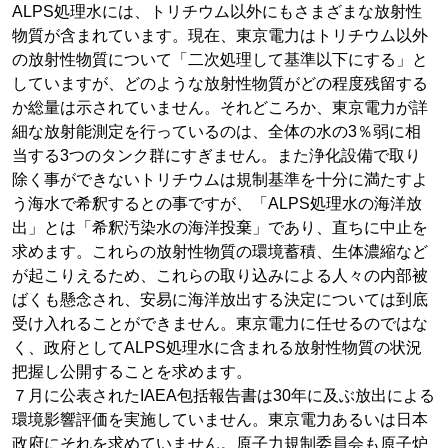
ALPS処理水には、トリチウム以外にもさまざまな放射性
物質が含まれています。現在、東京電力はトリチウム以外
の放射性物質について「二次処理して基準以下にする」と
していますが、どのような放射性物質がどの程度残留する
か総量は示されていません。それどころか、東京電力が詳
細な放射能測定を行っているのは、全体の水の3％弱に相
当する3つのタンク群にすぎません。また浄化設備で取り
除く事ができないトリチウムは規制基準を十分に満たすよ
う海水で希釈するとの事ですが、「ALPS処理水の海洋放
出」とは「希釈汚染水の海洋投棄」であり、直ちに中止を
求めます。これらの放射性物質の環境蓄積、生体濃縮など
が起こりえるため、これらの取り込みによる人々の内部被
ばくも懸念され、安易に海洋放出する決定については到底
受け入れることができません。東京電力に任せるのではな
く、政府としてALPS処理水に含まれる放射性物質の状況
把握し公開することを求めます。
７月に公表されたIAEA包括報告書は30年に及ぶ放出による
環境影響評価を実施していません。東京電力あるいは日本
政府にそれを求めていません。原子力規制委員会も原子炉