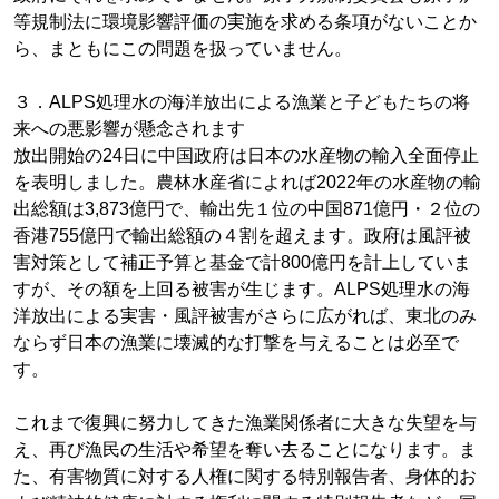
等規制法に環境影響評価の実施を求める条項がないことか
ら、まともにこの問題を扱っていません。
３．ALPS処理水の海洋放出による漁業と子どもたちの将
来への悪影響が懸念されます
放出開始の24日に中国政府は日本の水産物の輸入全面停止
を表明しました。農林水産省によれば2022年の水産物の輸
出総額は3,873億円で、輸出先１位の中国871億円・２位の
香港755億円で輸出総額の４割を超えます。政府は風評被
害対策として補正予算と基金で計800億円を計上していま
すが、その額を上回る被害が生じます。ALPS処理水の海
洋放出による実害・風評被害がさらに広がれば、東北のみ
ならず日本の漁業に壊滅的な打撃を与えることは必至で
す。
これまで復興に努力してきた漁業関係者に大きな失望を与
え、再び漁民の生活や希望を奪い去ることになります。ま
た、有害物質に対する人権に関する特別報告者、身体的お