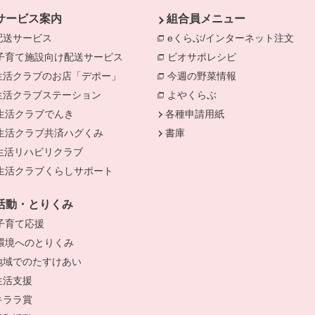
サービス案内
組合員メニュー
配送サービス
eくらぶ/インターネット注文
別の
子育て施設向け配送サービス
別のウィンドウで開きます。
ビオサポレシピ
別のウィンドウで
生活クラブのお店「デポー」
今週の野菜情報
別のウィンドウで
生活クラブステーション
よやくらぶ
別のウィンドウで開き
きます。
生活クラブでんき
別のウィンドウで開きます。
各種申請用紙
生活クラブ共済ハグくみ
別のウィンドウで開きます。
書庫
生活リハビリクラブ
生活クラブくらしサポート
別のウィンドウで開きます。
活動・とりくみ
子育て応援
別のウィンドウで開きます。
環境へのとりくみ
別のウィンドウで開きます。
地域でのたすけあい
生活支援
キララ賞