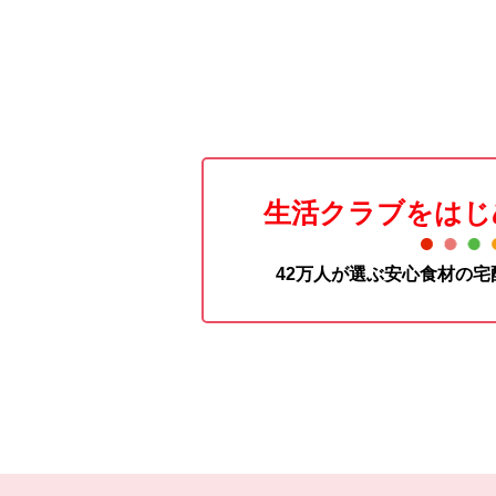
生活クラブをはじ
42万人が選ぶ安心食材の
本文ここまで。
ここから共通フッターメニューです。