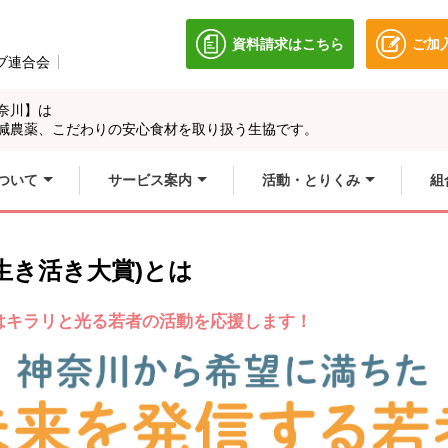
資料請求はこちら
ご加
別のウィンドウで開きます
ブ連合会
別のウィンドウで開きます。
奈川】は
別のウィンドウで開
別のウィンドウで開
減農薬、こだわりの安心食材を取り扱う生協です。
ィンドウで開きます
別のウィンドウで開
ついて
サービス案内
活動・とりくみ
組
生き活き大賞)とは
はキラリと光る若者の活動を応援します！