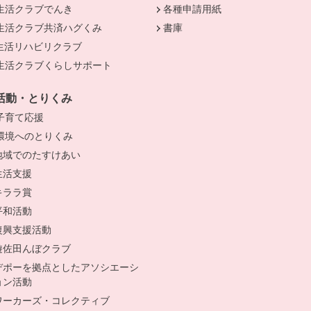
きます。
生活クラブでんき
別のウィンドウで開きます。
各種申請用紙
生活クラブ共済ハグくみ
別のウィンドウで開きます。
書庫
生活リハビリクラブ
生活クラブくらしサポート
別のウィンドウで開きます。
活動・とりくみ
子育て応援
別のウィンドウで開きます。
環境へのとりくみ
別のウィンドウで開きます。
地域でのたすけあい
生活支援
キララ賞
平和活動
復興支援活動
遊佐田んぼクラブ
デポーを拠点としたアソシエーシ
ョン活動
ワーカーズ・コレクティブ