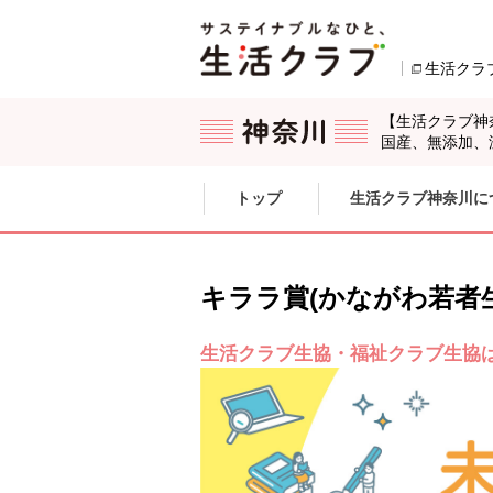
本文へジャンプする。
ページの先頭です。
生活クラ
【生活クラブ神
国産、無添加、
ここからサイト内共通メニューです。
サイト内共通メニューをスキップする
トップ
生活クラブ神奈川に
サイト内共通メニューここまで。
ここから現在位置です。
キララ賞(かながわ若者
生活クラブ生協・福祉クラブ生協