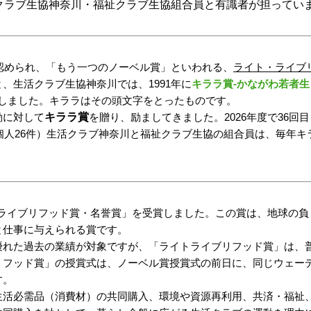
ラブ生協神奈川・福祉クラブ生協組合員と有識者が担ってい
認められ、「もう一つのノーベル賞」といわれる、
ライト・ライブ
、生活クラブ生協神奈川では、1991年に
キララ賞‐かながわ若者生き活き
しました。キララはその頭文字をとったものです。
キララ賞
動に対して
を贈り、励ましてきました。2026年度で36
、個人26件）生活クラブ神奈川と福祉クラブ生協の組合員は、毎年
イトライブリフッド賞・名誉賞」を受賞しました。この賞は、地球の
と仕事に与えられる賞です。
優れた過去の業績が対象ですが、「ライトライブリフッド賞」は、
リフッド賞」の授賞式は、ノーベル賞授賞式の前日に、同じウェー
す。
活必需品（消費材）の共同購入、環境や資源再利用、共済・福祉、