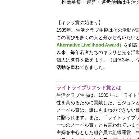
推薦募集・運営・選考活動は生活ク
【キララ賞の始まり】
1989年、
生活クラブ生協
はその活動が
この喜びを多くの人と分かち合いたいと
Alternative Livelihood Award）
を創設
以来、毎年若者たちのキラリと光る活
個人は60件を数えます。（団体34件
活動を重ねてきました。
ライトライブリフッド賞とは
生活クラブ生協は、1989 年に「ラ
性を高めるために貢献した、ビジョン
ノーベル賞は、誰にもまねのできない
に贈られます。また、「ライトライブ
一つのノーベル賞」とも言われていま
主婦を中心とした組合員の組織運営、生