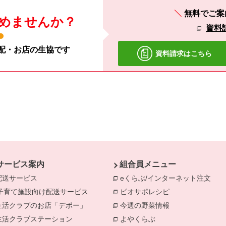
無料でご案
めませんか？
資料
宅配・お店の生協です
資料請求はこちら
サービス案内
組合員メニュー
配送サービス
eくらぶ/インターネット注文
別の
子育て施設向け配送サービス
別のウィンドウで開きます。
ビオサポレシピ
別のウィンドウで
生活クラブのお店「デポー」
今週の野菜情報
別のウィンドウで
生活クラブステーション
よやくらぶ
別のウィンドウで開き