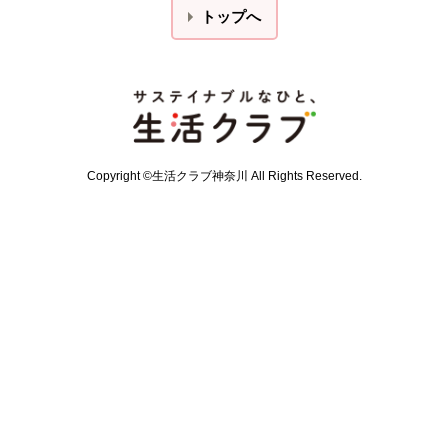
トップへ
本文ここまで。
ここから共通フッターメニューです。
Copyright ©生活クラブ神奈川 All Rights Reserved.
共通フッターメニューここまで。