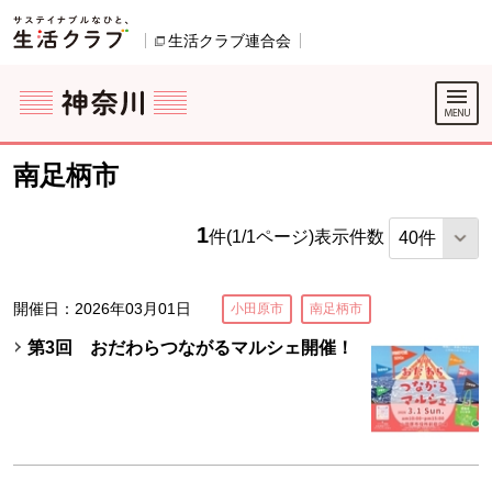
本文へジャンプする。
ページの先頭です。
生活クラブ連合会
別のウィンドウで開きます。
ここからサイト内共通メニューです。
サイト内共通メニューをスキップする
サイト内共通メニューここまで。
南足柄市
1
件(1/1ページ)
表示件数
開催日：2026年03月01日
小田原市
南足柄市
第3回 おだわらつながるマルシェ開催！